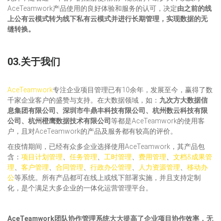
AceTeamwork产品使用的良好体验和服务的认可，决定
由之前的线
上公有云模式转为线下私有云模式并进行长期管理，实现数据的无
缝转换。
03.关于我们
AceTeamwork
专注企业项目管理已有10余年，发展至今，赢得了数
千家企业客户的盛赞与支持。在大数据领域，如：
九次方大数据信
息集团有限公司、深圳市牛鼎丰科技有限公司、杭州数云科技有限
公司、杭州橙鹰数据技术有限公司
等都是AceTeamwork的使用客
户，且对AceTeamwork的产品及服务都有较高的评价。
在疫情期间，已经有众多企业选择使用AceTeamwork，其产品包
含：
项目计划管理
、
任务管理
、
工时管理
、
费用管理
、
文档&成果管
理
、
客户管理
、
合同管理
、
行政办公管理
、
人力资源管理
、
移动办
公
等系统。所有产品都可在线上或线下部署实施，并且支持定制
化，是个满足大多企业的一体化运营管理平台。
AceTeamwork团队协作管理系统大大提高了企业项目协作效率，无