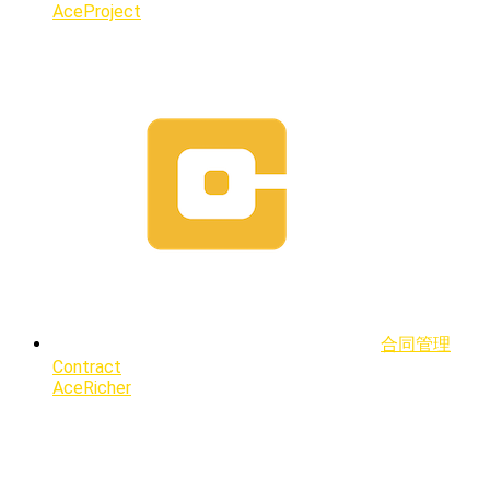
AceProject
合同管理
Contract
AceRicher