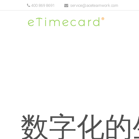
400 869 8691
service@aceteamwork.com
数字化的