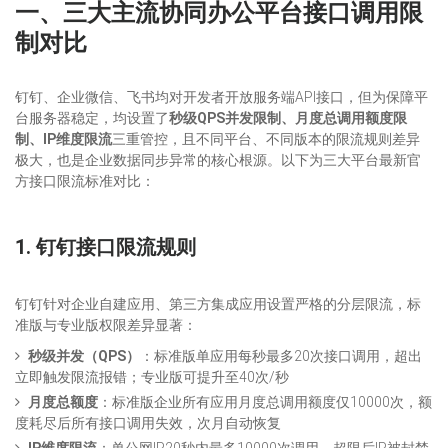
一、
三大
主流
协同
办公平台接口调用限
制对比
钉钉、企业微信、飞书均对开发者开放服务端API接口，但为保障平
台服务器稳定，均设置了
秒级QPS并发限制、月度总调用额度限
制、IP维度限流
三重管控，且不同平台、不同版本的限流规则差异
极大，也是企业数据同步异常的核心根源。以下为三大平台最新官
方接口限流标准对比：
1. 钉钉接口限流规则
钉钉针对企业自建应用、第三方集成应用设置严格的分层限流，标
准版与专业版权限差异显著：
秒级并发（QPS）
：标准版单应用每秒最多20次接口调用，超出
立即触发限流报错；专业版可提升至40次/秒
月度总额度
：标准版企业所有应用月度总调用额度仅10000次，额
度耗尽后所有接口调用失效，次月自动恢复
IP维度限流
：单公网IP20秒内最多10000次调用，超限后IP被封禁