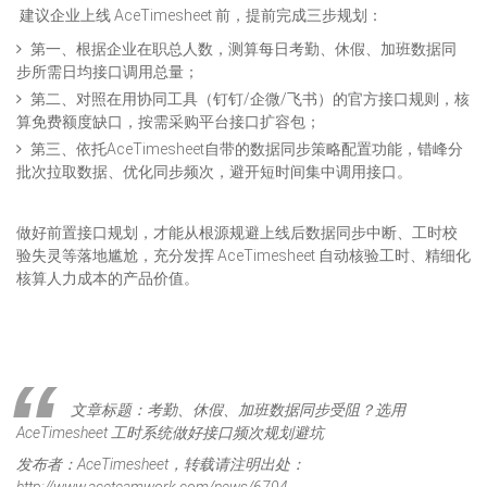
建议企业上线 AceTimesheet 前，提前完成三步规划：
第一、根据企业在职总人数，测算每日考勤、休假、加班数据同
步所需日均接口调用总量；
第二、对照在用协同工具（钉钉/企微/飞书）的官方接口规则，核
算免费额度缺口，按需采购平台接口扩容包；
第三、依托AceTimesheet自带的数据同步策略配置功能，错峰分
批次拉取数据、优化同步频次，避开短时间集中调用接口。
做好前置接口规划，才能从根源规避上线后数据同步中断、工时校
验失灵等落地尴尬，充分发挥 AceTimesheet 自动核验工时、精细化
核算人力成本的产品价值。
文章标题：考勤、休假、加班数据同步受阻？选用
AceTimesheet 工时系统做好接口频次规划避坑
发布者：AceTimesheet，转载请注明出处：