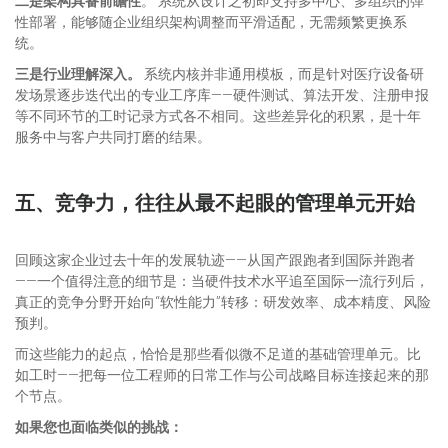
二是架构具备前瞻性
。 系统从设计之初即支持多中心、多组织的弹
性部署，能够随企业组织架构调整而平滑适配，无需频繁更换系
统。
三是行业理解深入。
系统内核并非通用模板，而是针对医疗设备研
发场景逐步迭代出的专业工序库——硬件测试、算法开发、注册申报
等不同环节的工时记录方式各不相同。这些差异化的积累，是十年
服务中与客户共同打磨的结果。
五、竞争力，往往从最不起眼的管理单元开始
回顾这家企业过去十年的发展轨迹——从国产跟跑者到国际并跑者
——一个值得注意的细节是：当硬件技术水平追至国际一流行列后，
真正的竞争分野开始向“软性能力”转移：研发效率、成本精度、风险
预判。
而这些能力的起点，恰恰是那些看似微不足道的基础管理单元。比
如工时——把每一位工程师的日常工作与公司战略目标连接起来的那
个节点。
如果您也面临类似的挑战：