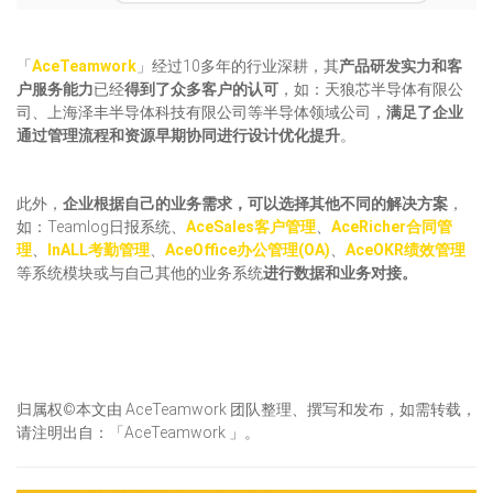
「
AceTeamwork
」经过10多年的行业深耕，其
产品研发实力和客
户服务能力
已经
得到了众多客户的认可
，如：天狼芯半导体有限公
司、上海泽丰半导体科技有限公司等半导体领域公司，
满足了企业
通过管理流程和资源早期协同进行设计优化提升
。
此外，
企业根据自己的业务需求，可以选择其他不同的解决方案
，
如：Teamlog日报系统、
AceSales客户管理
、
AceRicher合同管
理
、
InALL考勤管理
、
AceOffice办公管理(OA)
、
AceOKR绩效管理
等系统模块或与自己其他的业务系统
进行数据和业务对接。
归属权©本文由 AceTeamwork 团队整理、撰写和发布，如需转载，
请注明出自：「AceTeamwork 」。