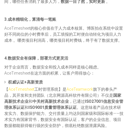
间，哪些任务消耗了最多人力，
数据一目了然，实时更新
。
3.成本精细化，算清每一笔账
AceTimesheet的核心价值在于人力成本核算。博医拍在系统中设置
好不同岗位的小时费率后，员工填报的工时便自动转化为项目人力
成本 。哪类项目利润高，哪类项目耗时费钱，终于有了数据支撑。
4.数据安全有保障，部署方式更灵活
对于企业而言，数据安全和投入成本同样是核心顾虑。
AceTimesheet在这方面的积累，让客户用得放心：
权威认证+高新资质
【
AceTimesheet
工时管理系统】是
AceTeamwork
旗下的拳头产
品，其开发和支持团队（北京网源高科软件有限公司）不仅是
国家
高新技术企业
和
中关村高新技术企业
，已通过
ISO27001信息安全管
理体系认证
和
ISO9001质量管理体系认证
。这意味着产品在技术研
发实力、数据保护能力、交付质量上均达到国家级和国际标准——技
术实力有国家背书，数据安全有国际认证，客户的企业信息、项目
数据都能获得银行级的安全防护，彻底杜绝数据泄露风险。