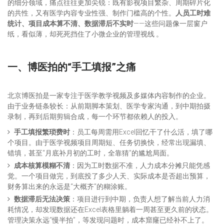
的细分领域，痛点往往更加尖锐：既有影视项目繁杂、周期碎片化
的共性，又有医学内容专业性强、制作门槛高的个性。
人员工时难
统计、项目成本算不清、数据滞后不实时
——这些问题像一层窗户
纸，看似薄，却死死挡住了小微企业的管理视线 。
一、博医拍的“手工填报”之痛
北京博医拍是一家专注于医学教学视频及多媒体内容制作的企业。
由于业务链条较长：从前期脚本策划、医学专家沟通，到中期拍摄
录制，再到后期剪辑合成，每一个环节都依赖人的投入。
手工填报繁琐费时
：员工每周需用Excel回忆干了什么活，填了哪
个项目。由于医学视频项目周期短、任务切换快，经常出现漏填、
错填，甚至“月底补月初的工时，全靠猜”的尴尬局面。
成本核算模糊不清
：因为工时数据不准，人力成本分摊只能凭感
觉。一个项目做完，到底投了多少人天、实际成本是否超出预算，
财务算出来的永远是“大概齐”的糊涂账。
数据滞后无法决策
：项目进行到中期，负责人想了解当前人力消
耗情况，却发现数据还在Excel表格里躺着一周甚至更久前的状态。
管理决策永远“慢半拍”，等发现问题时，成本窟窿已经补不上了。