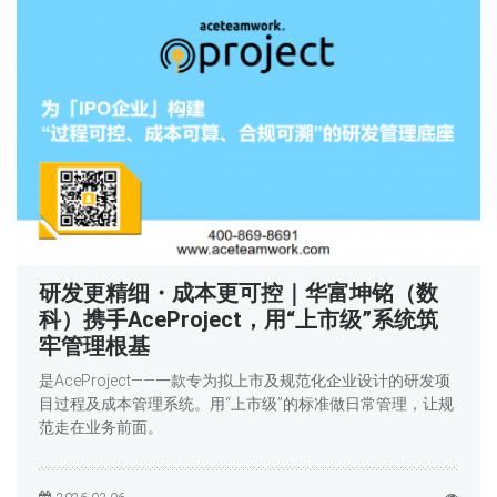
研发更精细・成本更可控｜华富坤铭（数
科）携手AceProject，用“上市级”系统筑
牢管理根基
是AceProject——一款专为拟上市及规范化企业设计的研发项
目过程及成本管理系统。用“上市级”的标准做日常管理，让规
范走在业务前面。