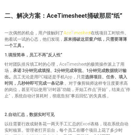
二、解决方案：AceTimesheet捅破那层“纸”
一次偶然的机会，用户接触到了
AceTimesheet
在线项目工时软件。
抱着试一试的心态，他们发现，
原来捅破这层窗户纸，只需要薄薄
一个工具 。
1.填报简单，员工不再“反人性”
针对团队排斥填工时的心理，AceTimesheet的极简操作派上了用
场，
承诺 3分钟完成填报、2分钟完成审批、1分钟完成数据统计输
出。
员工无论是用PC端还是手机App，只需
选择项目、任务、填入
时间，几秒钟即可完成一条记录
。对于像剪辑师这样专注度要求高
的岗位，甚至可以使用“计时器”功能，开始工作点“开始”，结束点“停
止”，系统自动计算耗时，彻底告别“事后回忆”的失真感 。
2.自动汇总，数据实时可见
以往需要行政或财务花一两天手工汇总的Excel表格，现在系统自动
实时核算。管理者打开后台，每个员工在哪个项目上花了多少时