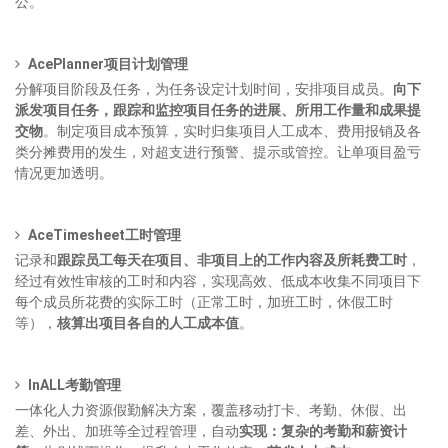
公。
A
ceP
lanner项目计划管理
分解项目阶段及任务，为任务设定计划时间，安排项目成员。
向下
派发项目任务，跟踪和监控项目任务的进展、所用工作量和成果提
交物
。制定项目成本预算，实时归集项目人工成本、费用报销及各
类分摊费用的发生，对超支进行预警、提示或管控。让单项目盈亏
情况更加透明。
A
ceTimesheet
工时管理
记录和
跟踪员工每天在项目、非项目上的工作内容及所耗费工时
，
经过有效性审核的工时和内容，实现高效、低成本收集不同项目下
每个成员所花费的实际工时（正常工时，加班工时，休假工时
等），
核算出项目各自的人工成本值
。
InALL考勤管理
一体化人力资源假勤解决方案，覆盖移动打卡、考勤、休假、出
差、外出、加班等全过程管理，自动
实现：复杂的考勤和薪资计