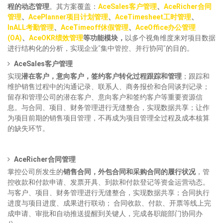
程的动态管理
。其方案覆盖：
AceSales客户管理
、
AceRicher合同
管理
、
AcePlanner项目计划管理
、
A
ceTimesheet工时管理
、
InALL考勤管理
、
AceTimeoff休假管理
、
AceOffice办公管理
(OA)
、
AceOKR绩效管理
等功能模块，
以多个视角维度来对项目数据
进行结构化的分析，实现企业“集中管控、并行协同”的目的。
AceSales客户管理
实现
潜在客户，意向客户，签约客户转化过程跟踪和管理
；跟踪和
维护销售过程中的沟通记录、联系人、商务报价和合同谈判记录；
留存和管理公司的潜在客户、意向客户和签约客户等重要资源信
息。与合同、项目、财务管理进行无缝整合，实现数据共享；让作
为项目前期的销售项目管理，不再成为项目管理全过程及成本核算
的缺失环节。
AceRicher合同管理
掌控公司所发生的
销售合同，外包合同和采购合同的履行状况
，管
控收款和付款申请、发票开具、到款和付款登记等资金运营动态。
与客户、项目、财务管理进行无缝整合，实现数据共享；合同执行
进度与项目进度、成果进行联动； 合同收款、付款、开票等线上完
成申请、审批和自动推送提醒到关键人，完成各职能部门协同办