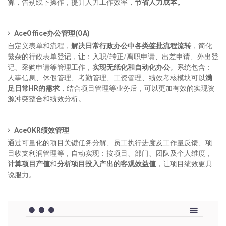
算
，告别线下操作，提升人力工作效率，
节省人力成本。
AceOffice办公管理(OA)
自定义表单和流程，
解决日常行政办公中各类签批流程流转
，简化
繁杂的行政表单登记，让：入职/转正/离职申请、出差申请、外出登
记、采购申请等管理工作，
实现无纸化和自动化办公
。系统包含：
人事信息、休假管理、考勤管理、工资管理、绩效考核模块可以
满
足日常HR的需求
，结合项目管理等业务后，可以更加有效的实现资
源冲突整合和绩效分析。
AceOKR绩效管理
通过可量化的项目关键任务分解、员工执行进度及工作量反馈、项
目收支利润管理等，自动实现：按项目、部门、团队及个人维度，
计算项目产值
和
分析项目投入产出的客观效益值
，让项目绩效更具
说服力。