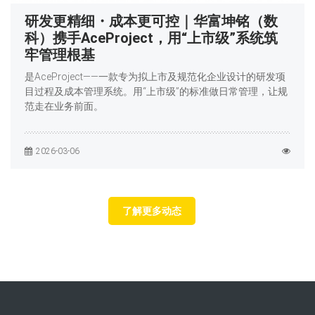
研发更精细・成本更可控｜华富坤铭（数
科）携手AceProject，用“上市级”系统筑
牢管理根基
是AceProject——一款专为拟上市及规范化企业设计的研发项
目过程及成本管理系统。用“上市级”的标准做日常管理，让规
范走在业务前面。
2026-03-06
了解更多动态