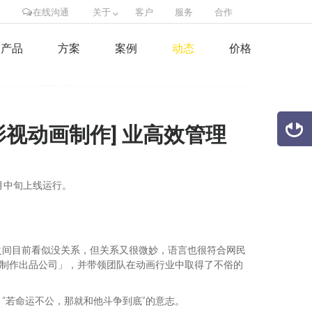
在线沟通
关于
客户
服务
合作
产品
方案
案例
动态
价格
[影视动画制作] 业高效管理
月中旬上线运行。
之间目前看似没关系，但关系又很微妙，语言也很符合网民
画制作出品公司」，并带领团队在动画行业中取得了不俗的
“若命运不公，那就和他斗争到底”的意志。