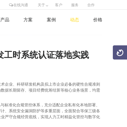
在线沟通
关于
客户
服务
合作
产品
方案
案例
动态
价格
 研发工时系统认证落地实践
技术企业、科研研发机构及拟上市企业必备的硬性合规准则
为数据长期留存、项目经费统筹结算等核心业务场景，均需
系与标准化合规管控体系，充分适配企业私有化本地部署、
审计、系统安全漏洞防护等多重层面，全面契合等保三级各
企业严守合规经营底线，实现人力工时精益化管控与数字化