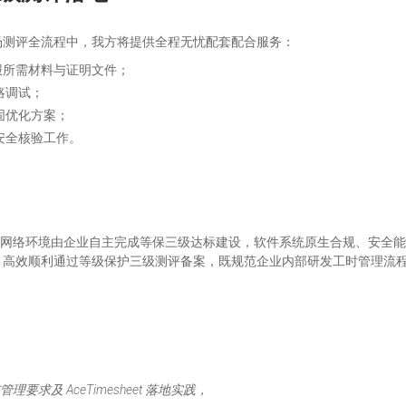
场测评全流程中，我方将提供全程无忧配套配合服务：
申报所需材料与证明文件；
略调试；
固优化方案；
安全核验工作。
网络环境由企业自主完成等保三级达标建设，软件系统原生合规、安全能
，高效顺利通过等级保护三级测评备案，既规范企业内部研发工时管理流
及 AceTimesheet 落地实践，