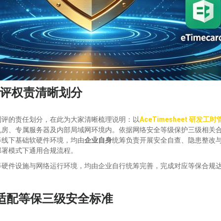
评权责清晰划分
测评的责任划分，在此为大家清晰梳理说明：以
AceTimesheet 研发工
机房、专属服务器及内部局域网环境内。依据网络安全等级保护三级相关
等线下基础软硬件环境，均由
企业自身
统筹负责开展安全自查、隐患整改
部署模式下通用合规流程。
等硬件设施与网络运行环境，均由企业自行统筹完善，完成对应等保合规
原生适配等保三级安全标准