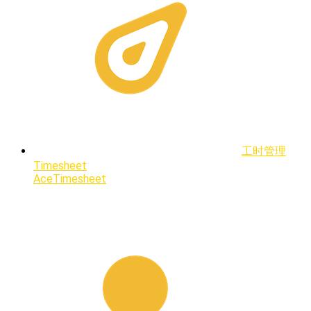
工时管理
Timesheet
AceTimesheet