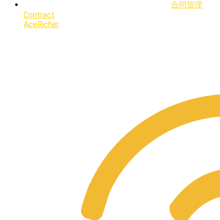
合同管理
Contract
AceRicher