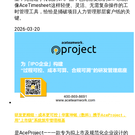
像AceTimesheet这样轻便、灵活、无需复杂操作的工
时管理工具，恰恰是捅破项目人力管理那层窗户纸的关
键。
2026-03-20
研发更精细・成本更可控｜华富坤铭（数科）携手AceProject，
用“上市级”系统筑牢管理根基
是AceProject——一款专为拟上市及规范化企业设计的