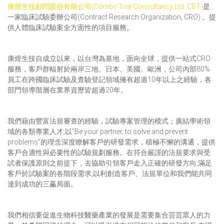
康煜生技顧問股份有限公司(ComboTrial Consultancy Ltd. CBT)
是
一家臨床試驗委辦公司(Contract Research Organization, CRO) 。提
供人體臨床試驗案全方面性的項目服務。
康煜生技自成立以來，以台灣為基地，面向全球，提供一站式CRO
服務，客戶群輻射於兩岸三地、日本、美國、歐洲，公司內部80%
員工在跨國臨床試驗及查驗登記領域擁有超過10年以上之經驗，各
部門領導階層在業界資歷皆超過20年。
我們藉由豐富法規審查的經驗，試驗專案管理的模式；廣結學術領
域的各類專業人才,以”Be your partner, to solve and prevent
problems”的理念深度瞭解客戶的研發需求，積極不懈的溝通，提供
客戶合適性與必要性的試驗規劃服務。在符合嚴謹的法規要求與受
試者保護原則之前提下，去協助引領客戶走入正確的研發方向,滿足
客戶於試驗案的各階段需求,以利創造客戶、法規單位和我們能共同
達到成功的三赢局面。
我們相信要促進生物科技醫藥產業的發展是需要集合芸芸眾人的力