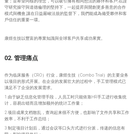
量；並希望同樣的理念，可以吸引擁有相同想法的夥伴和客戶,在謹
守研究操守與道德倫理的堅持下，一起提昇與開創更多善意的合作
模式與機會,讓在日益嚴峻法規的監督下，我們能成為備受夥伴和客
戶信任的重要一環。
康煜生技以豐富的專業知識與全球客戶共享成功果實。
02. 管理痛点
作为临床服务（CRO）行业，康煜生技（Combo Trial）的主要业务
以项目的形式开展。在企业的发展壮大的过程中，手工管理模式已
满足不了企业的发展需求。
1.由于缺乏信息化管理手段，人员工时只能依靠HR手工进行收集统
计，容易出错而且增加额外的统计工作量；
2.项目成果文档散乱，查询起来很不方便，也影响了文件共享和工作
效率，不利于工作总结；
3.制定项目计划后，通过会议等口头方式进行分派，传递的信息有