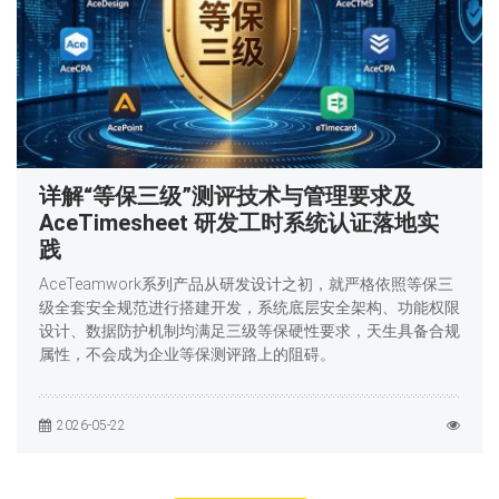
详解“等保三级”测评技术与管理要求及
AceTimesheet 研发工时系统认证落地实
践
AceTeamwork系列产品从研发设计之初，就严格依照等保三
级全套安全规范进行搭建开发，系统底层安全架构、功能权限
设计、数据防护机制均满足三级等保硬性要求，天生具备合规
属性，不会成为企业等保测评路上的阻碍。
2026-05-22