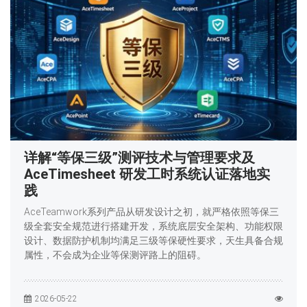
详解“等保三级”测评技术与管理要求及
AceTimesheet 研发工时系统认证落地实
践
AceTeamwork系列产品从研发设计之初，就严格依照等保三
级全套安全规范进行搭建开发，系统底层安全架构、功能权限
设计、数据防护机制均满足三级等保硬性要求，天生具备合规
属性，不会成为企业等保测评路上的阻碍。
2026-05-22