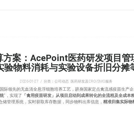
方案：AcePoint医药研发项目
实验物料消耗与实验设备折旧分摊
2026-01-27
分类：公司动态 医药研发及CRO/SMO服务
托国际领先的无血清全悬浮细胞培养工艺，跻身国家定点禽流感疫苗生产
系统
”，实现了
「禽用疫苗研发」从项目启动到成果转化的全流程及全成本
仓储管理系统，实时获取库存数据，同步物料出库信息，
精准
归集实际物