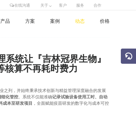
在线沟通
关于
客户
服务
合作
产品
方案
案例
动态
价格
管理系统让『吉林冠界生物』
等核算不再耗时费力
企业之列，并始终秉承技术创新与精益管理深度融合的发展
精细化管控
。系统不仅能准确
记录试验设备使用工时、自动
料成本至研发项目
，全面赋能疫苗研发的数字化与成本可控