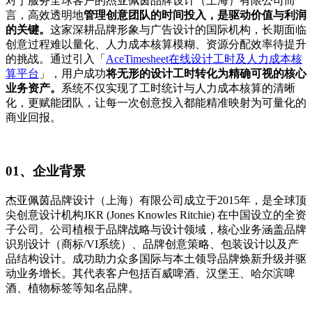
对于服务全球客户的杰亚佩茵品牌设计（上海）有限公司而
言，高效透明地
管理创意团队的时间投入，是驱动价值与利润
的关键。
这家深耕品牌形象与广告设计的国际机构，长期面临
创意过程难以量化、人力成本核算模糊、资源分配效率待提升
的挑战。通过引入「
AceTimesheet在线设计工时及人力成本核
算平台
」，用户成功
将无形的设计工时转化为精确可视的核心
业务资产。
系统不仅实现了工时统计与人力成本核算的清晰
化，更赋能团队，让每一次创意投入都能精准映射为可量化的
商业回报。
01、企业背景
杰亚佩茵品牌设计（上海）有限公司成立于2015年，是全球顶
尖创意设计机构JKR (Jones Knowles Ritchie) 在中国设立的全资
子公司。公司植根于品牌战略与设计领域，核心业务涵盖品牌
识别设计（商标/VI系统）、品牌创意策略、包装设计以及产
品结构设计。成功助力众多国际与本土领导品牌焕新升级并驱
动业务增长。其代表客户包括百威啤酒、汉堡王、哈尔滨啤
酒、植物标签等知名品牌。