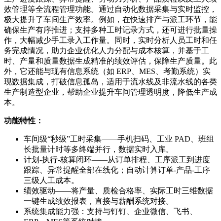
效管理等全流程管理功能。通过自动化数据采集与实时监控，
极大提升了车间生产效率。例如，在快速排产与派工环节，能
确保生产有序推进；支持多种工时记录方式，还可进行批量操
作，大幅减少手工录入工作量。同时，实时分析人员工时和任
务完成情况，助力企业优化人力分配与成本核算，并基于工
时、产量和质量数据生成精准的绩效评估，保障生产质量。此
外，它还能与现有信息系统（如 ERP、MES、考勤系统）实
现数据集成，打破信息孤岛，适用于流水线及非流水线的各类
生产制造型企业，帮助企业提升车间管理透明度，降低生产成
本。
功能特性：
车间级“秒级”工时采集——手机扫码、工业 PAD、班组
长批量计时等多终端并行，数据实时入库。
计划-执行-核算闭环——从订单排程、工序派工到进度
跟踪、异常提醒全部在线化；自动计算订单-产品-工序
三级人工成本。
绩效驱动——将产量、质检合格率、实际工时三维数据
一键生成绩效报表，直接与薪酬系统对接。
系统集成能力强：支持与钉钉、企业微信、飞书、