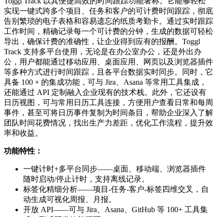
Toggl Track 以其便捷高效的时间跟踪功能著称。它能够轻松
实现一键式跨多个项目、任务和客户的可计费时间跟踪，彻底
告别繁琐的电子表格和容易遗忘的纸质考勤卡。通过实时跟踪
工作时间，精确记录每一个可计费的分钟，生成的数据可轻松
导出，确保计费的准确性，让企业得到应有的报酬。Toggl
Track 支持多平台使用，无论是在办公室办公，还是外出办
公，用户都能通过移动应用、桌面应用、网页以及浏览器插件
等多种方式进行时间跟踪，且各平台数据实时同步。同时，它
具备 100 + 的集成功能，可与 Jira、Asana 等常用工具集成，
还能通过 API 定制融入企业现有的技术栈。此外，它还设有
日历视图，可与常用日历工具连接，方便用户查看日常和每周
事件，甚至可将日历事件复制为时间条目，帮助企业深入了解
团队时间花费情况，找出生产力差距，优化工作流程，提升效
率和收益。
功能特性：
一键计时+多平台同步——桌面、移动端、浏览器插件
随时启动/停止计时，支持离线记录。
标签化精细分析——项目-任务-客户-标签四维交叉，自
动生成可视化周报、月报。
开放 API——可与 Jira、Asana、GitHub 等 100+ 工具集