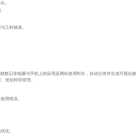
导出。
制。
。
理与工时核算。
在后台静默记录电脑与手机上的应用及网站使用时长，自动分类并生成可视化效率
惯、优化时间管理。
备使用情况。
为优化。