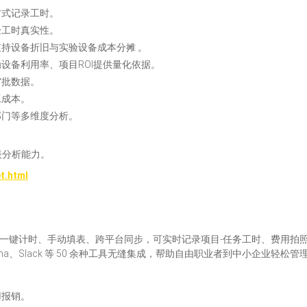
方式记录工时。
验工时真实性。
持设备折旧与实验设备成本分摊 。
为设备利用率、项目ROI提供量化依据。
审批数据。
工成本。
部门等多维度分析。
表分析能力。
t.html
，支持一键计时、手动填表、跨平台同步，可实时记录项目-任务工时、费用
 Asana、Slack 等 50 余种工具无缝集成，帮助自由职业者到中小企业轻
用报销。