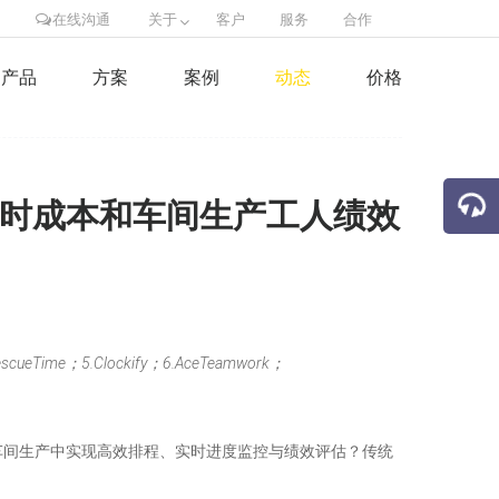
在线沟通
关于
客户
服务
合作
产品
方案
案例
动态
价格
工时成本和车间生产工人绩效
me；5.Clockify；6.AceTeamwork；
车间生产中实现高效排程、实时进度监控与绩效评估？传统