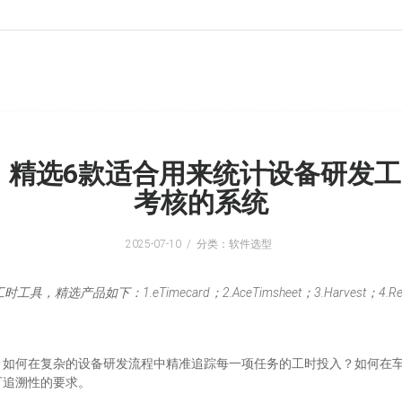
单：精选6款适合用来统计设备研发
考核的系统
2025-07-10
分类：软件选型
：1.eTimecard；2.AceTimsheet；3.Harvest；4.RescueTi
：如何在复杂的设备研发流程中精准追踪每一项任务的工时投入？如何在
可追溯性的要求。