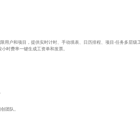
持无限用户和项目，提供实时计时、手动填表、日历排程、项目-任务多层级工时
成，并可按小时费率一键生成工资单和发票。
。
。
。
初创团队。