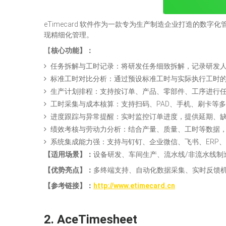
eTimecard 软件作为一款专为生产制造企业打造的
现精细化管理。
【
核心功能
】
：
任务拆解与工时记录：将研发任务细致拆解，记录研发
标准工时对比分析：通过预设标准工时与实际执行工时
生产计划排程：支持按订单、产品、零部件、工序进行
工时采集与成本核算：支持扫码、PAD、手机、刷卡等
进度跟踪与异常提醒：实时监控订单进度，提供延期、
绩效考核与劳动力分析：结合产量、质量、工时等数据，
系统集成能力强：支持与钉钉、企业微信、飞书、ERP、
【适用场景】
：
设备研发、车间生产、流水线/非流水线制
【
优势亮点
】
：
多终端支持、自动化数据采集、实时反馈机
【参考链接】
：
http://www.etimecard.cn
2.
AceT
imesheet