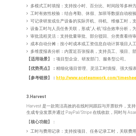
多模式工时填报：支持按小时、百分比、时间段等多种
工时有效性校验：结合考勤、休假、加班等数据自动校
可记录研发或生产设备的实际开机、待机、维修工时，支
设备工时与人员任务关联，形成“人-机”综合效率分析，
审批流程灵活：支持批量审批、部分驳回、分类查看待
成本自动分摊：按小时成本或工资信息自动计算项目人
多维度报表分析：内置近百张报表，支持员工、项目、
【适用场景】
：
项目型企业、研发部门、服务型公司。
【优势亮点】
：
精细化项目管理、灵活工时填报、强大报
【
参考链接
】
：
http://www.aceteamwork.com/timeshee
3.Harvest
Harvest 是一款简洁高效的在线时间跟踪与开票软件
生成专业发票并通过 PayPal/Stripe 在线收款，同时与
【
核心功能】
：
工时与费用记录：支持按项目、任务记录工时，关联费