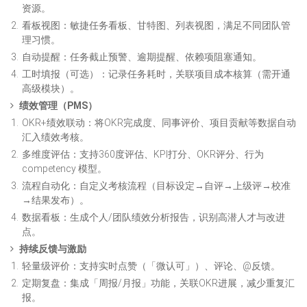
资源。
看板视图：敏捷任务看板、甘特图、列表视图，满足不同团队管
理习惯。
自动提醒：任务截止预警、逾期提醒、依赖项阻塞通知。
工时填报（可选）：记录任务耗时，关联项目成本核算（需开通
高级模块）。
绩效管理（PMS）
OKR+绩效联动：将OKR完成度、同事评价、项目贡献等数据自动
汇入绩效考核。
多维度评估：支持360度评估、KPI打分、OKR评分、行为
competency 模型。
流程自动化：自定义考核流程（目标设定→自评→上级评→校准
→结果发布）。
数据看板：生成个人/团队绩效分析报告，识别高潜人才与改进
点。
持续反馈与激励
轻量级评价：支持实时点赞（「微认可」）、评论、@反馈。
定期复盘：集成「周报/月报」功能，关联OKR进展，减少重复汇
报。