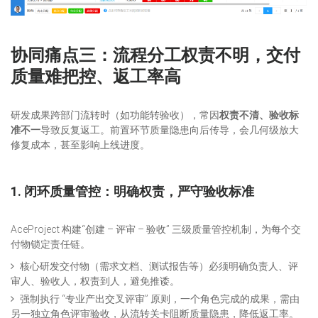
协同痛点三：流程分工权责不明，交付
质量难把控、返工率高
研发成果跨部门流转时（如功能转验收），常因
权责不清、验收标
准不一
导致反复返工。前置环节质量隐患向后传导，会几何级放大
修复成本，甚至影响上线进度。
1. 闭环质量管控：明确权责，严守验收标准
AceProject 构建“创建 – 评审 – 验收” 三级质量管控机制，为每个交
付物锁定责任链。
核心研发交付物（需求文档、测试报告等）必须明确负责人、评
审人、验收人，权责到人，避免推诿。
强制执行 “专业产出交叉评审” 原则，一个角色完成的成果，需由
另一独立角色评审验收，从流转关卡阻断质量隐患，降低返工率。