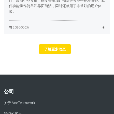
计、高新企业复审、研发费用加计扣除等各类合规核查外。软
件功能操作简单和界面简洁，同时还兼顾了非常好的用户体
验。
2026-05-26
了解更多动态
公司
关于 AceTeamwork
我们的客户