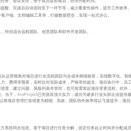
现任务、会议安排，便于成员提前规划，合理分配时间。
动提醒、完成后自动流转至下一环节等，减少重复性操作，提升工作效率
如邮件客户端、文档编辑工具等，打破数据壁垒，实现一站式办公。
队，特别适合远程团队、创意团队和软件开发团队。
软件。它能从运营视角对项目进行全流程跟踪与全成本精细核算，实现数字化
人力、费用等预算，实时比对实际成本，严格管控超支。项目执行中，员工
碑进度，建立问题、风险列表并管控，也可按需发起项目变更流程。此外
当下，AceProject已凭借其强大实力，成功为诸多行业头部企业提供
这些企业得以将项目管理打造得更为精细、高效，团队协作效率得以飞速提升，
方系统同步信息。基于项目进行任务分解，设定任务起止时间并分配成员