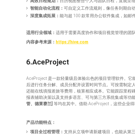
高效日程规划：
日历视图整合个人与团队日程，直观呈
智能自动化流程：
可自定义工作流规则，像任务到期自
深度集成拓展：
能与超 100 款常用办公软件集成，
适用行业领域：
适用于需要高度协作和项目视觉管理的团
内容参考来源
：
https://hive.com
6.AceProject
AceProject 是一款轻量级且体验出色的项目管理
后进行任务分解、成员分配并设置时间节点。可按需制定
还能在线填报差旅等费用，核算相应成本。它能跟踪里程
报表辅助决策以及支持多语言、可与第三方系统集成等功能。
管、德莱赛兰
]
等均在其中。借助 AceProject，
产品功能特点：
项目全过程管理
：
支持从立项申请新建项目，也能从第三