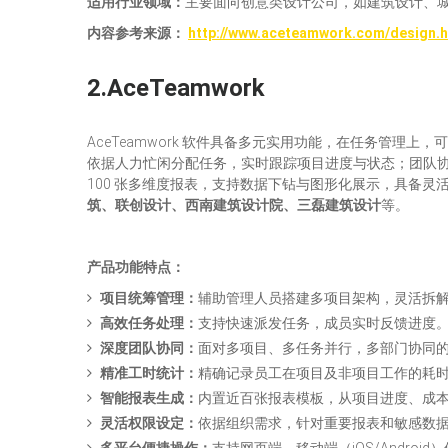
适用行业领域：
主要面向创意类设计公司，如建筑设计、
内容参考来源
：
http://www.aceteamwork.com/design.h
2.
Ace
Teamwork
AceTeamwork 软件具备多元实用功能，在任务管
依据人力忙闲分配任务，实时跟踪项目进度与状态；团队
100 张多维度报表，支持数据下钻与图形化展示，具备
筑、联创设计、西南建筑设计院、三磊建筑设计
等。
产品功能特点：
项目统筹管理
：
辅助管理人员搭建多项目架构，灵活拆解
高效任务处理：
支持快速派发任务，成员实时反馈进度。
深度团队协同：
面对多项目、多任务并行，多部门协同的
精准工时统计：
精确记录员工在项目及非项目工作的耗
智能报表生成：
内置近百张报表模板，从项目进度、成本、
灵活权限设定：
依据组织需求，针对重要报表和敏感数据