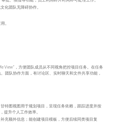
提醒、审批、填报等功能，员工利用碎片时间即可处理工作。​
元文化团队无障碍协作。
应用。
e View”，方便团队成员从不同视角把控项目任务。在任务
估。团队协作方面，有讨论区、实时聊天和文件共享功能，
；甘特图视图用于规划项目，呈现任务依赖，跟踪进度并按
件，提升个人工作效率。​
段补充额外信息；能创建项目模板，方便后续同类项目复