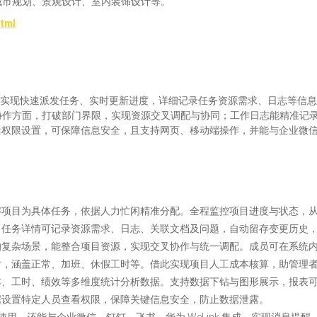
城市规划、景观设计、室内装饰设计等。
tml
理上，可实现快速派发任务、实时更新进度，详细记录任务资源需求、日志等
协作方面，打破部门界限，实现资源交叉调配与协同；工作日志能精准记
灵活权限设置，可保障信息安全，且支持网页、移动端操作，并能与企业微
项目为具体任务，依据人力忙闲精准分配。全程监控项目进度与状态，从
任务详情可记录资源需求、日志、关联文档及问题，自动留存变更历史，
复杂场景，能整合项目资源，实现交叉协作与统一调配。成员可在系统内
时，涵盖正常、加班、休假工时等。借此实现项目人工成本核算，助管理
工时、绩效等多维度统计分析数据。支持数据下钻与图形展示，报表可导出为 E
设置特定人员查看权限，保障关键信息安全，防止数据泄露。​