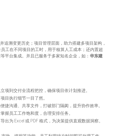
信息并追溯变更历史；项目管理层面，助力搭建多项目架构，
录员工在不同项目的工时，用于核算人工成本；还内置超
信等平台集成。并且已服务于多家知名企业，如：
华东建
立项到交付全流程把控，确保项目依计划推进。​
项目执行细节一目了然。​
便捷沟通、共享文件，打破部门隔阂，提升协作效率。​
者掌握员工工作饱和度，合理安排任务。
xcel 或 PDF 格式，为决策提供直观数据洞察。​