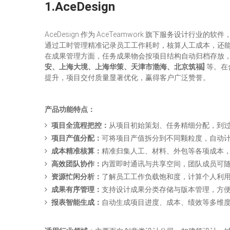
1.
AceDesign
AceDesign 作为 AceTeamwork 旗下服务
通过工时管理精准记录员工工作耗时，核算人工成本，还
在成果管理方面，任务成果物会按项目结构自动归档存放，方
安、上海大境、上海华策、天津市渤海、北京筑福
]
等。在
提升，项目交付质量显著优化，赢得客户广泛赞誉。
产品功能特点：
项目全流程把控
：
从项目初始策划、任务精细分配，到
项目产值分配：
可将项目产值拆分到不同颗粒度，自动
成本精准核算：
精准归集人工、材料、外包等各项成本
高效团队协作：
内置即时通讯与共享空间，团队成员可
资源忙闲分析：
了解员工工作负载饱和度，计算个人利
成果有序管理：
支持设计成果分类存储与版本管理，方
报表智能生成：
自动生成项目进度、成本、绩效等多维