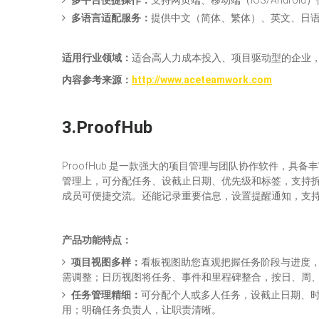
多平台便捷操作：
支持网页端、移动端（iOS/Andro
多语言适配服务：
提供中文（简体、繁体）、英文、日
适用行业领域：
适合高人力成本投入、项目驱动型的企业
内容参考来源
：
http://www.aceteamwork.com
3.
ProofHub
ProofHub 是一款强大的项目管理与团队协作软件，具
管理上，可分配任务、设截止日期、优先级和标签，支持
成员可便捷交流。还能记录重要信息，设置提醒通知，支
产品
功能
特点
：
项目视图多样：
看板视图助您直观把握任务阶段与进度
需调整；日历视图将任务、事件和里程碑整合，按日、周、月呈现
任务管理精细：
可分配个人或多人任务，设截止日期、
用；明确任务负责人，让职责清晰。​