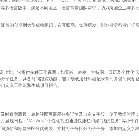
id）使用，还能与企业微信、钉钉、飞书、华为 WeLink 集成，实现消息
语等多语言版本，满足不同地区、语言背景团队需求，助力跨国企业与多
，涵盖初创期到大型成熟组织，在互联网、软件研发、制造业等行业广泛
备丰富功能。它提供多种工作视图，如看板、表格、甘特图、日历及个性化 “M
拆分子任务。具备时间跟踪功能，能手动或用计时器记录耗时并设时间预
持自定义工作流和生成项目报告。
，及时察觉瓶颈；表格视图可展示任务详情及自定义字段，便于数据管理
日程；“Me View” 个性化视图通过快捷栏和如 “我的任务” 等小部
时间预估和标签来区分优先级；支持将任务拆分为子任务，添加自定义字