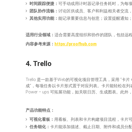
时间跟踪便捷：
可手动或用计时器记录任务耗时，为每项
团队协作流畅：
讨论区供成员、客户和利益相关者交流，
其他实用功能：
能记录重要信息与创意；设置提醒通知
适用行业领域：
适合需要高度组织和协作的团队，包括远
内容参考来源
：
https://proofhub.com
4.
Trello
Trello 是一款基于Web的可视化项目管理工具，采用 “卡
成”，每项任务以卡片形式置于对应列表。卡片能轻松在
Power – ups 可拓展功能，如关联日历、生成图表。此外，Tre
产品功能
特点
：
可视化看板：
用看板、列表和卡片构建项目流程，卡片
任务细化：
卡片能添加描述、截止日期、附件和成员分