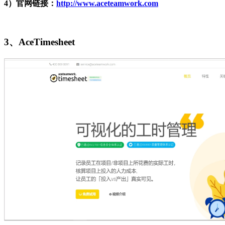
4）官网链接：
http://www.aceteamwork.com
3、
AceTimesheet