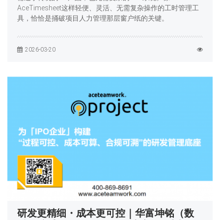
AceTimesheet这样轻便、灵活、无需复杂操作的工时管理工
具，恰恰是捅破项目人力管理那层窗户纸的关键。
2026-03-20
研发更精细・成本更可控｜华富坤铭（数