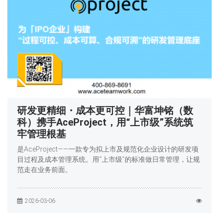
研发更精细・成本更可控｜华富坤铭（数
科）携手AceProject，用“上市级”系统筑
牢管理根基
是AceProject——一款专为拟上市及规范化企业设计的研发项
目过程及成本管理系统。用“上市级”的标准做日常管理，让规
范走在业务前面。
2026-03-06