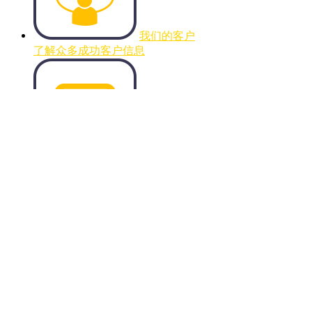
我们的客户
了解众多成功客户信息
我们的动态
记录AceTeamwork成长的点滴...
联系我们
快速的定位和联系我们