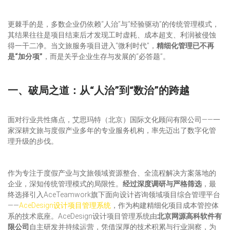
更棘手的是，多数企业仍依赖“人治”与“经验驱动”的传统管理模式，
其结果往往是项目结束后才发现工时虚耗、成本超支、利润被侵蚀
得一干二净。当文旅服务项目进入“微利时代”，
精细化管理已不再
是“加分项”
，而是关乎企业生存与发展的“必答题”。
一、破局之道：从“人治”到“数治”的跨越
面对行业共性痛点，艾思玛特（北京）国际文化顾问有限公司——一
家深耕文旅与度假产业多年的专业服务机构，率先迈出了数字化管
理升级的步伐。
作为专注于度假产业与文旅领域资源整合、全流程解决方案落地的
企业，深知传统管理模式的局限性。
经过深度调研与严格筛选
，最
终选择引入AceTeamwork旗下面向设计咨询领域项目综合管理平台
——
AceDesign设计项目管理系统
，作为构建精细化项目成本管控体
系的技术底座。AceDesign设计项目管理系统由
北京网源高科软件有
限公司
自主研发并持续运营，凭借深厚的技术积累与行业洞察，为