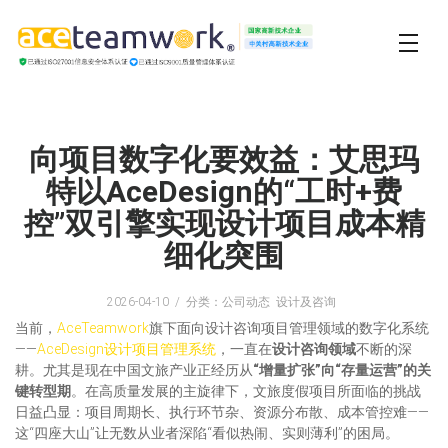
向项目数字化要效益：艾思玛
特以AceDesign的“工时+费
控”双引擎实现设计项目成本精
细化突围
2026-04-10
分类：公司动态 设计及咨询
当前，
AceTeamwork
旗下面向设计咨询项目管理领域的数字化系统
——
AceDesign设计项目管理系统
，一直在
设计咨询领域
不断的深
耕。尤其是现在中国文旅产业正经历从
“增量扩张”向“存量运营”的关
键转型期
。在高质量发展的主旋律下，文旅度假项目所面临的挑战
日益凸显：项目周期长、执行环节杂、资源分布散、成本管控难——
这“四座大山”让无数从业者深陷“看似热闹、实则薄利”的困局。