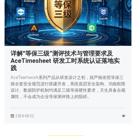
详解“等保三级”测评技术与管理要求及
AceTimesheet 研发工时系统认证落地实
践
AceTeamwork系列产品从研发设计之初，就严格依照等保三
级全套安全规范进行搭建开发，系统底层安全架构、功能权限
设计、数据防护机制均满足三级等保硬性要求，天生具备合规
属性，不会成为企业等保测评路上的阻碍。
2026-05-22