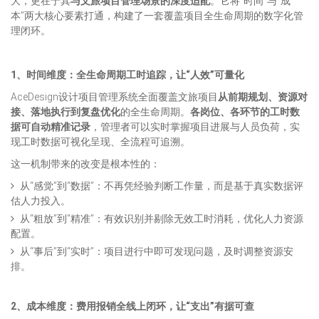
大，更在于其
与文旅项目管理场景的深度适配
。它将“时间”与“成
本”两大核心要素打通，构建了一套覆盖项目全生命周期的数字化管
理闭环。
1、时间维度：全生命周期工时追踪，让“人效”可量化
AceDesign设计项目管理系统全面覆盖文旅项目
从前期规划、资源对
接、落地执行到复盘优化
的全生命周期。
各岗位、各环节的工时数
据可自动精准记录
，管理者可以实时掌握项目进展与人员负荷，实
现工时数据可视化呈现、全流程可追溯。
这一机制带来的改变是根本性的：
从“感觉”到“数据”：不再凭经验判断工作量，而是基于真实数据评
估人力投入。
从“粗放”到“精准”：有效识别并剔除无效工时消耗，优化人力资源
配置。
从“事后”到“实时”：项目进行中即可发现问题，及时调整资源安
排。
2、成本维度：费用报销全线上闭环，让“支出”有据可查