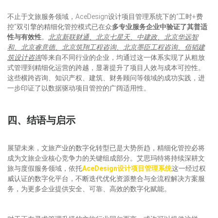
不止于文旅服务领域，AceDesign设计项目管理系统下的“工时+费
控”双引擎的精细化管控模式已在众
多专业服务企业中验证了其普适
性与有效性
。
北京新联财通、北京七星天、中建政、北京华远智
和、北京睿意德
、北京筑翔工程咨询、
北京墨臣工程咨询、佰韬建
筑设计咨询
等来自不同行业的企业，均通过这一体系实现了从粗放
式管理到精细化运营的跨越，显著提升了项目人效与成本可控性。
这些横跨咨询、知识产权、建筑、财务顾问等领域的成功实践，进
一步印证了以数据驱动项目管控的广阔适用性。
四、结语与启示
展望未来，文旅产业的数字化转型已是大势所趋，精细化管控必将
成为文旅企业核心竞争力的关键组成部分。艾思玛特将持续深耕文
旅与度假服务领域，依托
AceDesign设计项目管理
系统
这一经过权
威认证的数字化平台，不断迭代优化资源整合与全流程解决方案服
务，为更多企业提供安全、可靠、高效的数字化赋能。