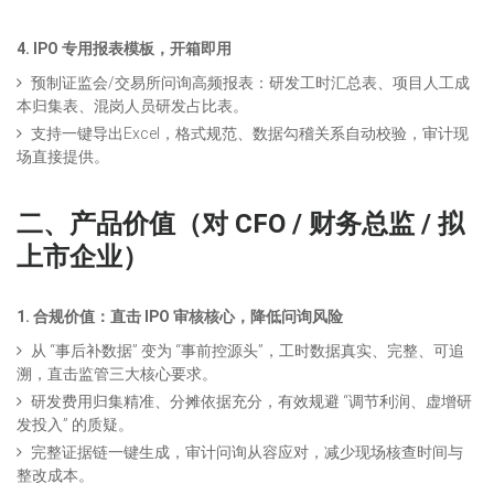
4. IPO 专用报表模板，开箱即用
预制证监会/交易所问询高频报表：研发工时汇总表、项目人工成
本归集表、混岗人员研发占比表。
支持一键导出Excel，格式规范、数据勾稽关系自动校验，审计现
场直接提供。
二、
产品价值（对 CFO / 财务总监 / 拟
上市企业）
1. 合规价值：直击 IPO 审核核心，降低问询风险
从 “事后补数据” 变为 “事前控源头”，工时数据真实、完整、可追
溯，直击监管三大核心要求。
研发费用归集精准、分摊依据充分，有效规避 “调节利润、虚增研
发投入” 的质疑。
完整证据链一键生成，审计问询从容应对，减少现场核查时间与
整改成本。