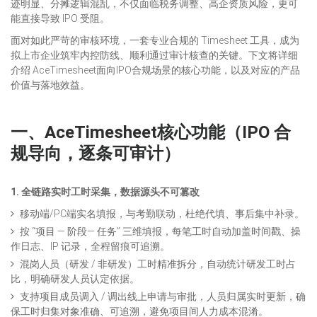
迹明显、分摊逻辑混乱，不仅面临税务调整、高企资质风险，更可
能直接导致 IPO 受阻。
面对如此严苛的审核环境，一套专业合规的 Timesheet 工具，成为
拟上市企业筑牢内控防线、顺利通过审计核查的关键。下文将详细
介绍 AceTimesheet面向IPO合规场景的核心功能，以及对应的产品
价值与落地效益。
一、
AceTimesheet核心功能（IPO 合
规导向，逐条可审计）
1. 全链路实时工时采集，数据源头不可篡改
移动端/PC端实名填报，与考勤联动，杜绝代填、事后集中补录。
按 “项目 — 阶段— 任务” 三维填报，每笔工时自动加盖时间戳、操
作日志、IP 记录，全程留痕可追溯。
混岗人员（研发 / 非研发）工时精准拆分，自动统计研发工时占
比，明确研发人员认定依据。
支持项目成员调入 / 调出线上申请与审批，人员归属实时更新，确
保工时归集对象准确、可追溯，避免项目间人力成本混淆。