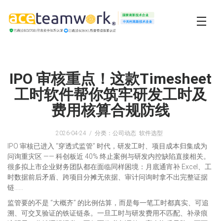
IPO 审核重点！这款Timesheet
工时软件帮你筑牢研发工时及
费用核算合规防线
2026-04-24
分类：公司动态 软件选型
IPO 审核已进入 “穿透式监管” 时代，研发工时、项目成本归集成为
问询重灾区 —— 科创板近 40% 终止案例与研发内控缺陷直接相关。
很多拟上市企业财务团队都在面临同样困境：月底通宵补 Excel、工
时数据前后矛盾、跨项目分摊无依据、审计问询时拿不出完整证据
链……
监管要的不是 “大概齐” 的比例估算，而是每一笔工时都真实、可追
溯、可交叉验证的铁证链条。一旦工时与研发费用不匹配、补录痕