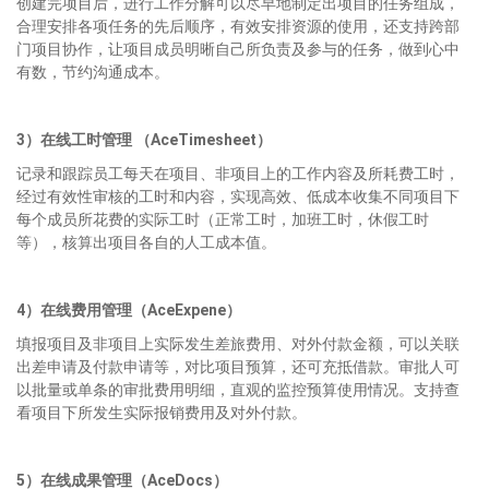
创建完项目后，进行工作分解可以尽早地制定出项目的任务组成，
合理安排各项任务的先后顺序，有效安排资源的使用，还支持跨部
门项目协作，让项目成员明晰自己所负责及参与的任务，做到心中
有数，节约沟通成本。
3
）
在线
工时管理
（
AceTimesheet
）
记录和跟踪员工每天在项目、非项目上的工作内容及所耗费工时，
经过有效性审核的工时和内容，实现高效、低成本收集不同项目下
每个成员所花费的实际工时（正常工时，加班工时，休假工时
等），核算出项目各自的人工成本值。
4
）
在线
费用管理
（
AceExpene
）
填报项目及非项目上实际发生差旅费用、对外付款金额，可以关联
出差申请及付款申请等，对比项目预算，还可充抵借款。审批人可
以批量或单条的审批费用明细，直观的监控预算使用情况。支持查
看项目下所发生实际报销费用及对外付款。
5
）
在线
成果管理
（
AceDocs
）