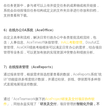
在任务更新中，参与者可以上传并提交任务的成果物或相关链接，
系统会自动按项目任务结构或定义的文件夹目录进行存放和归档，
支持查看和下载。
6
）
在线
办公OA系统
（
AceOffice
）
自定义表单和流程，解决日常行政办公中各类签批流程流转，包
含：人事信息、AceTimeoff休假管理、
InALL考勤管理
、Doufull工
资管理、AceOKR绩效考核模块可以满足日常办公的需求，结合项目
管理等业务后，可以更加有效的实现资源冲突整合和绩效分析。
7
）
在线
报表管理
（
AceReports
）
通过报表管理，根据需求筛选想要查看的数据，AceReports系统“统
计”功能提供多维度统计数据，并通过柱状、折线、饼状图等多种形
式直观地展现这些数据。
通过「AceTeamwork旗下的
AceProject研发及交付项目协作软
件
」，同创永益实现了「
研发及交付
」项目管理的
智能化升级，不