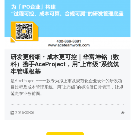
研发更精细・成本更可控｜华富坤铭（数
科）携手AceProject，用“上市级”系统筑
牢管理根基
是AceProject——一款专为拟上市及规范化企业设计的研发项
目过程及成本管理系统。用“上市级”的标准做日常管理，让规
范走在业务前面。
2026-03-06