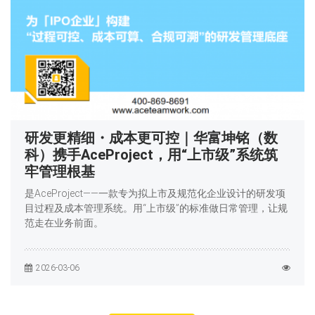
研发更精细・成本更可控｜华富坤铭（数
科）携手AceProject，用“上市级”系统筑
牢管理根基
是AceProject——一款专为拟上市及规范化企业设计的研发项
目过程及成本管理系统。用“上市级”的标准做日常管理，让规
范走在业务前面。
2026-03-06