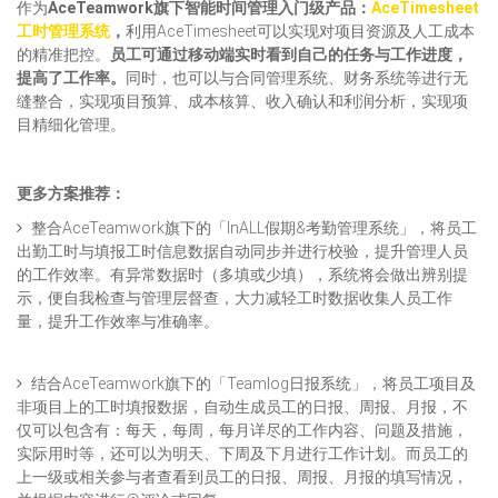
作为
AceTeamwork旗下智能时间管理入门级产品：
AceTimesheet
工时管理系统
，
利用AceTimesheet可以实现对项目资源及人工成本
的精准把控。
员工可通过移动端实时看到自己的任务与工作进度，
提高了工作率。
同时，也可以与合同管理系统、财务系统等进行无
缝整合，实现项目预算、成本核算、收入确认和利润分析，实现项
目精细化管理。
更多方案推荐：
整合AceTeamwork旗下的「InALL假期&考勤管理系统」，将员工
出勤工时与填报工时信息数据自动同步并进行校验，提升管理人员
的工作效率。有异常数据时（多填或少填），系统将会做出辨别提
示，便自我检查与管理层督查，大力减轻工时数据收集人员工作
量，提升工作效率与准确率。
结合AceTeamwork旗下的「Teamlog日报系统」，将员工项目及
非项目上的工时填报数据，自动生成员工的日报、周报、月报，不
仅可以包含有：每天，每周，每月详尽的工作内容、问题及措施，
实际用时等，还可以为明天、下周及下月进行工作计划。而员工的
上一级或相关参与者查看到员工的日报、周报、月报的填写情况，