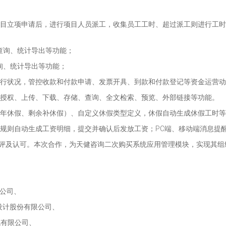
项目立项申请后，进行项目人员派工，收集员工工时、超过派工则进行工
查询、统计导出等功能；
询、统计导出等功能；
履行状况，管控收款和付款申请、发票开具、到款和付款登记等资金运营
件授权、上传、下载、存储、查询、全文检索、预览、外部链接等功能。
余年休假、剩余补休假）、自定义休假类型定义，休假自动生成休假工时
据规则自动生成工资明细，提交并确认后发放工资；PC端、移动端消息提
询的好评及认可。本次合作，为天健咨询二次购买系统应用管理模块，实现
公司、
设计股份有限公司、
统有限公司、