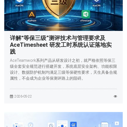
详解“等保三级”测评技术与管理要求及
AceTimesheet 研发工时系统认证落地实
践
AceTeamwork系列产品从研发设计之初，就严格依照等保三
级全套安全规范进行搭建开发，系统底层安全架构、功能权限
设计、数据防护机制均满足三级等保硬性要求，天生具备合规
属性，不会成为企业等保测评路上的阻碍。
2026-05-22