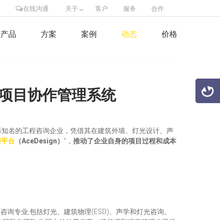
在线沟通
关于
客户
服务
合作
产品
方案
案例
动态
价格
设计项目协作管理系统
际知名的工程咨询企业，凭借其在建筑外墙、灯光设计、声
理平台
（AceDesign）
”，
推动了企业自身的项目过程和成本
它咨询专业,包括灯光、建筑物理(ESD)、声学和灯光咨询。