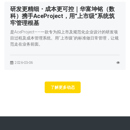
研发更精细・成本更可控｜华富坤铭（数
科）携手AceProject，用“上市级”系统筑
牢管理根基
是AceProject——一款专为拟上市及规范化企业设计的研发项
目过程及成本管理系统。用“上市级”的标准做日常管理，让规
范走在业务前面。
2026-03-06
了解更多动态