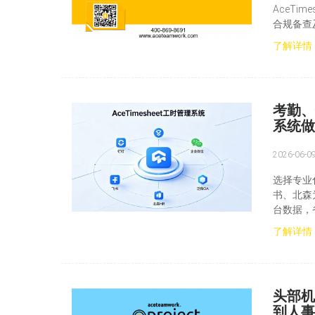
AceT
合规备查
了解详情
考勤、
系统做
2026-06-0
选择专业
书、北森
台数据，
了解详情
头部机
到人事