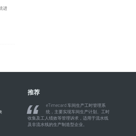
统进
推荐
eTimecard 车间生产工时管理系
统，主要实现车间生产计划、工时
类
收集及工人绩效等管理诉求，适用于流水线
及非流水线的生产制造型企业。