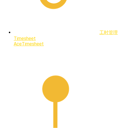
工时管理
Timesheet
AceTimesheet