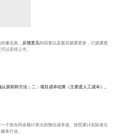
包括像见面，
反馈意见
的回复以及最后披露更新，已披露更
就可以安排上市。
确认原则和方法；二：项目成本结算（主要是人工成本）。
要一个按合同金额计算出的预估成本值。按照累计实际发生
术服务行业。