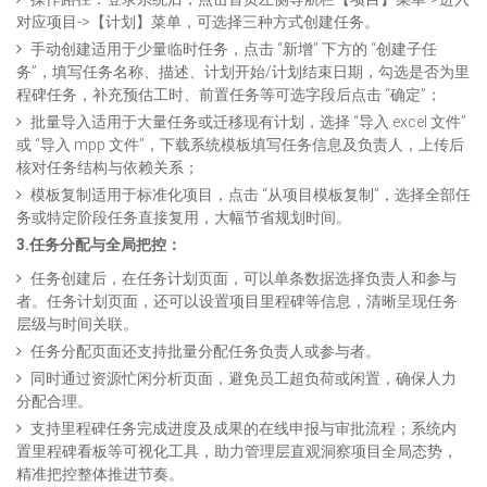
对应项目->【计划】菜单，可选择三种方式创建任务。
手动创建适用于少量临时任务，点击 “新增” 下方的 “创建子任
务”，填写任务名称、描述、计划开始/计划结束日期，勾选是否为里
程碑任务，补充预估工时、前置任务等可选字段后点击 “确定”；
批量导入适用于大量任务或迁移现有计划，选择 “导入 excel 文件”
或 “导入 mpp 文件”，下载系统模板填写任务信息及负责人，上传后
核对任务结构与依赖关系；
模板复制适用于标准化项目，点击 “从项目模板复制”，选择全部任
务或特定阶段任务直接复用，大幅节省规划时间。​
3.任务分配与全局把控：
任务创建后，在任务计划页面，可以单条数据选择负责人和参与
者。任务计划页面，还可以设置项目里程碑等信息，清晰呈现任务
层级与时间关联。
任务分配页面还支持批量分配任务负责人或参与者。
同时通过资源忙闲分析页面，避免员工超负荷或闲置，确保人力
分配合理。
支持里程碑任务完成进度及成果的在线申报与审批流程；系统内
置里程碑看板等可视化工具，助力管理层直观洞察项目全局态势，
精准把控整体推进节奏。