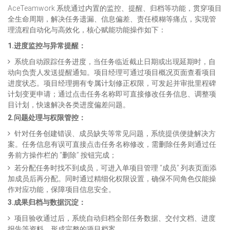
AceTeamwork 系统通过内置的监控、提醒、归档等功能，贯穿项目
全生命周期，解决任务遗漏、信息偏差、责任模糊等痛点，实现管
理流程自动化与高效化，核心赋能功能操作如下：​
1.进度监控与异常提醒：
系统自动跟踪任务进度，当任务临近截止日期或出现延期时，自
动向负责人发送提醒通知。项目经理可通过项目概况页面查看项目
进度状态。项目经理拥有专属计划修正权限，可发起并审批里程碑
计划变更申请；通过点击任务名称即可直接修改任务信息、调整项
目计划，快速解决各类进度偏差问题。
2.问题处理与权限管控：
针对任务创建错误、成员缺失等常见问题，系统提供便捷解决方
案。任务信息有误可直接点击任务名称修改，需删除任务则通过任
务前方操作栏的 “删除” 按钮完成；
若分配任务时找不到成员，可进入单项目管理 “成员” 列表页面添
加成员后再分配。同时通过精细化权限设置，确保不同角色仅能操
作对应功能，保障项目信息安全。
3.成果归档与数据沉淀：
项目验收通过后，系统自动归档全部任务数据、交付文档、进度
报告等资料，形成完整的项目档案。