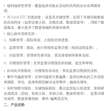
端到端研究管理：覆盖临床试验从启动到关闭的全生命周期管
理。
与 Vault EDC 无缝连接： 这是其关键优势，实现了关键试验数据
的自动同步（如受试者入组、访视完成、数据质疑等），消除了数
据孤岛，极大提升了数据准确性和操作效率。
核心操作流程支持：
a、招募管理：跟踪筛选、入组状态和进度。
b、监查管理：规划、执行和报告监查访视（包括远程监查）。
c、付款管理：管理研究者付款、受试者报销等财务流程。
d、访视报告管理：支持监查访视报告的创建、提交和审阅。
自动化与智能化：访视报告自动化：简化监查访视报告流程。
事件与偏差管理：记录问题和方案偏离：提供结构化的工作流程
来捕获、评估、批准和跟踪解决这些事件，确保合规性。
实时洞察与报告：关键指标跟踪：重点监控如入组进度、里程碑
达成情况（启动、首例入组、末例入组、数据库锁等）、监查访视
完成率、数据质量指标、事件/偏离状态等。
二、产品优势