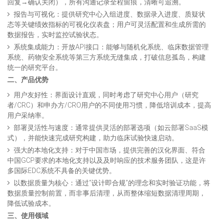
回复→确认关闭），所有沟通记录全程留痕，清晰可追溯。
报告与可视化：提供研究中心入组进度、数据录入进度、质疑状
态等关键绩效指标的可视化仪表盘；用户可灵活配置和生成所需的
数据报告，实时监控试验状态。
系统集成能力：开放API接口：能够与随机化系统、临床数据管理
系统、药物安全系统等第三方系统无缝集成，打破信息孤岛，构建
统一的研究平台。
二、产品优势
用户友好性：界面设计直观，同时考虑了研究中心用户（研究
者/CRC）和申办方/CRO用户的不同使用习惯，降低培训成本，提高
用户采纳率。
部署灵活性与速度：通常提供灵活的部署选项（如云部署SaaS模
式），并能快速完成研究构建，助力临床试验快速启动。
强大的本地化支持：对于中国市场，提供完善的汉化界面、符合
中国GCP要求的本地化支持以及及时响应的技术服务团队，这是许
多国际EDC系统不具备的关键优势。
以数据质量为核心：通过“设计即合规”的理念和实时验证功能，将
数据质量控制前置，而非事后清理，从而整体缩短数据清理周期，
降低试验成本。
三、使用领域