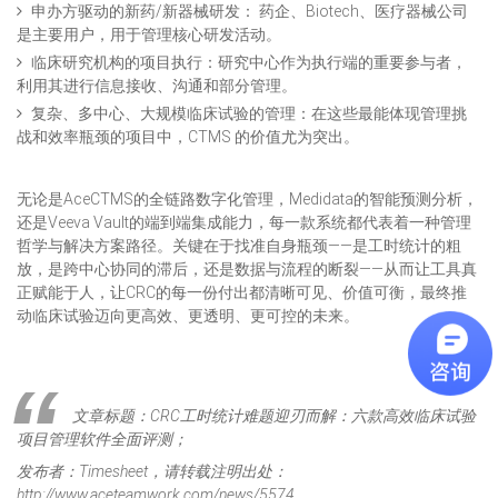
申办方驱动的新药/新器械研发： 药企、Biotech、医疗器械公司
是主要用户，用于管理核心研发活动。
临床研究机构的项目执行：研究中心作为执行端的重要参与者，
利用其进行信息接收、沟通和部分管理。
复杂、多中心、大规模临床试验的管理：在这些最能体现管理挑
战和效率瓶颈的项目中，CTMS 的价值尤为突出。
无论是AceCTMS的全链路数字化管理，Medidata的智能预测分析，
还是Veeva Vault的端到端集成能力，每一款系统都代表着一种管理
哲学与解决方案路径。关键在于找准自身瓶颈——是工时统计的粗
放，是跨中心协同的滞后，还是数据与流程的断裂——从而让工具真
正赋能于人，让CRC的每一份付出都清晰可见、价值可衡，最终推
动临床试验迈向更高效、更透明、更可控的未来。
文章标题：CRC工时统计难题迎刃而解：六款高效临床试验
项目管理软件全面评测；
发布者：Timesheet，请转载注明出处：
http://www.aceteamwork.com/news/5574。