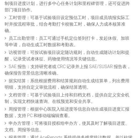
制项目进度计划，进行多中心任务计划和里程碑管理，还可促进跨
部门项目协作。
工时管理：可基于试验项目设定预估工时，项目成员填报实际工
时并按流程审批，结合考勤打卡校验工时，确保人力成本核算准
确。
员工出勤管理：员工可通过手机定位签到打卡，发起休假、加班
等申请，自动生成工时数据和考勤表。
访视管理：可按试验项目设定随访规则，自动生成随访计划和提
醒，记录受试者体征、药物使用情况等关键信息。
SAE 报告：支持研究者或 CRC 记录并上报 SAE/SUSAR 报告表，
确保报告背景信息清晰准确。
据实结算：系统根据费用和结算规则自动生成结算单，列出费用
明细，支持自定义审批流程，确保结算透明。
文档管理：可基于试验项目上传和归档文档，提供自定义安全机
制，实现文档快速查询、在线预览和安全共享。
周报管理：根据中心医院入组进度等信息自动生成项目进度汇报
数据，支持 PC 和移动端编辑查看。
申办方管理：可将项目授权给申办方，使其及时了解项目进度、
文档、周报等信息。
报表管理：通过 AceReports 系统提供多维度统计数据，并以柱状