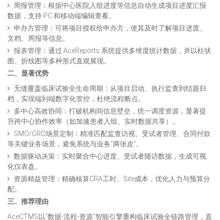
周报管理：根据中心医院入组进度等信息自动生成项目进度汇报
数据，支持 PC 和移动端编辑查看。
申办方管理：可将项目授权给申办方，使其及时了解项目进度、
文档、周报等信息。
报表管理：通过 AceReports 系统提供多维度统计数据，并以柱状
图、折线图等多种形式直观展现。
二、显著优势
无缝覆盖临床试验全生命周期：从项目启动、执行监查到结题归
档，实现端到端数字化管控，杜绝流程断点。
多中心高效协同：打破机构间信息壁垒，统一调度资源，显著提
升跨中心协作效率（如加速患者入组、实时数据共享）。
SMO/CRO场景定制：精准匹配监查访视、受试者管理、合同付款
等关键业务场景，避免系统与业务”两张皮”。
数据驱动决策：实时聚合中心进度、受试者随访数据，生成可视
化仪表盘。
资源精益管理：精确核算CRA工时、Site成本，优化人力与预算分
配。
三、推荐理由
AceCTMS以“数据-流程-资源”智能引擎重构临床试验全链路管理，直