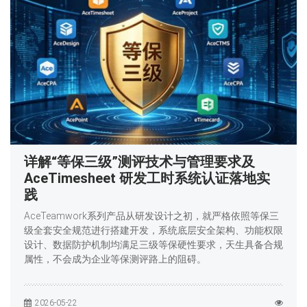
详解“等保三级”测评技术与管理要求及
AceTimesheet 研发工时系统认证落地实
践
AceTeamwork系列产品从研发设计之初，就严格依照等保三
级全套安全规范进行搭建开发，系统底层安全架构、功能权限
设计、数据防护机制均满足三级等保硬性要求，天生具备合规
属性，不会成为企业等保测评路上的阻碍。
2026-05-22