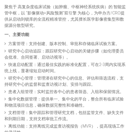
聚焦于 高复杂度临床试验（如肿瘤、中枢神经系统疾病）的 智能监
管中枢，以 “影像驱动+风险预测”双引擎 为核心，为申办方/CRO提
供从启动到锁库的全流程精准管控，尤其擅长医学影像密集型和数
据源分散型研究。
一、主要功能
方案管理：支持创建、版本控制、审批和存储临床试验方案。
研究中心启动追踪：跟踪研究中心启动的关键步骤（如伦理委员
会批准、合同签署、启动访视等）。
快速启动配置：通过最佳实践的标准化配置，可在2-3周内实现系
统上线，显著缩短启动时间。
研究中心管理：管理潜在研究中心的信息、评估和筛选流程，支
持研究中心的监督和监查访视计划、安排与跟踪。
患者入组管理：实时监控各中心的患者筛选、入组和保留情况。
集中化数据管理：提供单一、集中化的平台，整合所有临床试验
和物流项目信息，确保数据完整性和准确性。
文档管理：集中跟踪和管理研究文档，包括监管文件、缺失文件
和到期日期，支持文档审批工作流。
离线功能：支持离线完成监查访视报告（MVR），提高现场工作