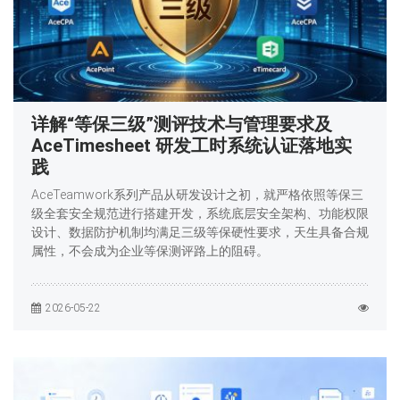
详解“等保三级”测评技术与管理要求及
AceTimesheet 研发工时系统认证落地实
践
AceTeamwork系列产品从研发设计之初，就严格依照等保三
级全套安全规范进行搭建开发，系统底层安全架构、功能权限
设计、数据防护机制均满足三级等保硬性要求，天生具备合规
属性，不会成为企业等保测评路上的阻碍。
2026-05-22