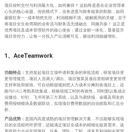
项目按时交付与利润最大化，如何兼得？ 这始终是悬在企业管理者
心头的核心命题。传统模式下，业务进度与财务核算的割裂，如同
蒙眼狂奔——成本悄然失控，利润模糊不清。破解困局的关键，在于
将项目全生命周期的业务流与财务流无缝融合、同频共振！ 这正是
优秀项目及成本管理软件的核心使命：通过业财一体化，显著提升
项目管控力，让每一分投入产出清晰可见，驱动利润稳健增长。
1、A
ceTeamwork
功能特点：
支持发起项目立项申请和复杂的审批流程，研发项目变
更管理规范，项目人员调入/调出、项目预算及项目里程碑变更管理
支持审批和留痕。可自动根据规则把人力成本分摊到各项目上，还
能与InALL考勤系统集成，校验填报工时的有效性，同时默认集成企
业微信、钉钉、飞书等第三方系统，以及与易快报、金碟及用友的
费用报销模块及数据联动，实现项目费用数据的自动抓取和汇总分
析。
产品优势：
是国内高度成熟的项目管理解决方案，不仅能够实现项
目的全流程闭环管理，还能满足项目全成本的精细化核算需求。该
系统助力企业实现项目、任务、团队、工时、成本及利润的全面管