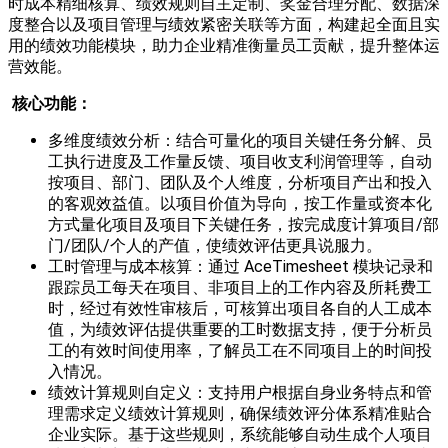
时成本精细核算、绩效规则自主定制、奖金合理分配、数据深
度整合以及项目管理与绩效紧密关联等方面，构建起全面且实
用的绩效功能模块，助力企业精准衡量员工贡献，提升整体运
营效能。
核心功能
：
多维度绩效分析：结合可量化的项目关键任务分解、员
工执行进度及工作量反馈、项目收支利润管理等，自动
按项目、部门、团队及个人维度，分析项目产出和投入
的客观效益值。以项目价值为导向，按工作量或资本化
方式量化项目及项目下关键任务，按完成度计算项目/部
门/团队/个人的产值，使绩效评估更具说服力。
工时管理与成本核算：通过 AceTimesheet 模块记录和
跟踪员工每天在项目、非项目上的工作内容及所耗费工
时，经过有效性审核后，可核算出项目各自的人工成本
值，为绩效评估提供重要的工时数据支持，便于分析员
工的有效时间使用率，了解员工在不同项目上的时间投
入情况。
绩效计算规则自定义：支持用户根据自身业务特点和管
理需求定义绩效计算规则，确保绩效评分体系精准贴合
企业实际。基于这些规则，系统能够自动生成个人项目