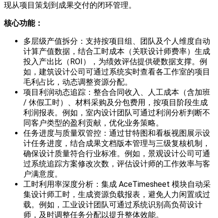
现从项目策划到成果交付的闭环管理。
核心
功能：
多层级产值拆分：支持按项目组、团队及个人维度自动
计算产值数据，结合工时成本（关联设计师费率）生成
投入产出比（ROI），为绩效评估提供硬数据支撑。例
如，建筑设计公司可通过系统实时查看各工作室的项目
毛利占比，动态调整资源分配。
项目利润动态追踪：整合合同收入、人工成本（含加班
/ 休假工时）、材料采购及分包费用，按项目阶段生成
利润报表。例如，室内设计团队可通过利润分析判断不
同客户类型的盈利贡献，优化业务策略。
任务进度与质量双管控：通过甘特图和看板视图展示设
计任务进度，结合成果文档版本管理与三级复核机制，
确保设计质量符合行业标准。例如，景观设计公司可通
过系统追踪方案修改次数，评估设计师的工作效率与客
户满意度。
工时利用率深度分析：集成 AceTimesheet 模块自动采
集设计师工时，生成资源负载报表，避免人力闲置或过
载。例如，工业设计团队可通过系统识别高负荷设计
师，及时调整任务分配以提升整体效能。