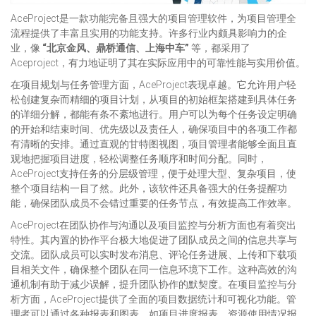
AceProject是一款功能完备且强大的项目管理软件，为项目管理全
流程提供了丰富且实用的功能支持。许多行业内颇具影响力的企
业，像
“北京金风、鼎桥通信、上海中车”
等，都采用了
Aceproject，有力地证明了其在实际应用中的可靠性能与实用价值。
在项目规划与任务管理方面，AceProject表现卓越。它允许用户轻
松创建复杂而精细的项目计划，从项目的初始框架搭建到具体任务
的详细分解，都能有条不紊地进行。用户可以为每个任务设定明确
的开始和结束时间、优先级以及责任人，确保项目中的各项工作都
有清晰的安排。通过直观的甘特图视图，项目管理者能够全面且直
观地把握项目进度，轻松调整任务顺序和时间分配。同时，
AceProject支持任务的分层级管理，便于处理大型、复杂项目，使
整个项目结构一目了然。此外，该软件还具备强大的任务提醒功
能，确保团队成员不会错过重要的任务节点，有效提高工作效率。
AceProject在团队协作与沟通以及项目监控与分析方面也有着突出
特性。其内置的协作平台极大地促进了团队成员之间的信息共享与
交流。团队成员可以实时发布消息、评论任务进展、上传和下载项
目相关文件，确保整个团队在同一信息环境下工作。这种高效的沟
通机制有助于减少误解，提升团队协作的默契度。在项目监控与分
析方面，AceProject提供了全面的项目数据统计和可视化功能。管
理者可以通过各种报表和图表，如项目进度报表、资源使用情况报