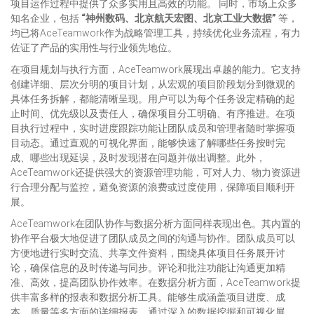
项目运作过程中提供了众多实用且高效的功能。 同时，市场上众多
知名企业，包括
“神州数码、北京航天宏图、北京工业大数据”
等，
均已将AceTeamwork作为战略管理工具，持续优化业务流程，有力
佐证了产品的实用性与行业领先地位。
在项目规划与执行方面，AceTeamwork展现出卓越的能力。它支持
创建详细、层次分明的项目计划，从宏观的项目阶段划分到微观的
具体任务拆解，都能清晰呈现。用户可以为每个任务设定精确的起
止时间、优先级以及责任人，确保项目分工明确、有序推进。在项
目执行过程中，实时进度跟踪功能让团队成员和管理者随时掌握项
目动态。通过直观的可视化界面，能够快速了解哪些任务按时完
成、哪些出现延误，及时发现潜在问题并做出调整。此外，
AceTeamwork还提供强大的资源管理功能，可对人力、物力资源进
行合理分配与监控，避免资源的浪费或过度使用，保障项目顺利开
展。
AceTeamwork在团队协作与数据分析方面同样表现出色。其内置的
协作平台极大地促进了团队成员之间的沟通与协作。团队成员可以
方便地进行实时交流、共享文件资料，围绕具体项目任务展开讨
论，确保信息的及时传递与同步。评论和批注功能让沟通更加精
准、高效，提高团队协作效率。在数据分析方面，AceTeamwork提
供丰富多样的报表和数据分析工具。能够生成涵盖项目进度、成
本、质量等多方面的详细报表，通过深入的数据挖掘和可视化展