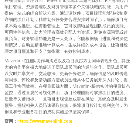
在项目整合管理方面，Mavenlink展现出卓越的优势。它巧妙融合了
项目管理、资源管理以及财务管理等多个关键领域的功能，为用户
提供一站式的综合解决方案。通过该软件，项目经理能够轻松制定
详细的项目计划，精准划分任务并合理安排时间节点，确保项目有
条不紊地推进。在资源管理上，它可以清晰呈现团队成员的技能、
可用性等信息，助力管理者高效分配人力资源，避免资源闲置或过
度负荷。财务管理功能更是一大亮点，它能根据项目进度和资源使
用情况，自动且精准地计算成本，生成详细的成本报告，让项目经
理对项目预算和开支了如指掌，有效控制成本。
Mavenlink在团队协作与沟通以及项目跟踪方面同样表现出色。其强
大的协作平台极大地促进了团队成员间的沟通与合作。团队成员可
以实时共享文件、交流想法、更新任务进展，确保信息的及时传递
与同步。评论和反馈功能方便成员围绕具体任务展开深入讨论，提
高工作协同效率。在项目跟踪方面，Mavenlink提供实时的项目状态
监控，通过直观的可视化界面，项目经理能随时掌握项目的进度、
质量等关键指标。一旦项目出现偏差或潜在风险，系统会及时发出
预警，提醒相关人员迅速采取措施，保障项目按计划顺利交付，为
创意和专业服务项目的成功实施提供坚实保障 。
官网：
https://www.mavenlink.com