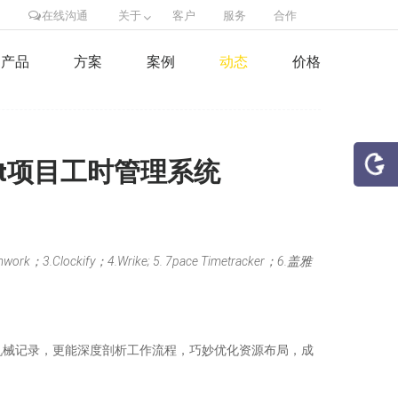
在线沟通
关于
客户
服务
合作
产品
方案
案例
动态
价格
et项目工时管理系统
fy；4.Wrike; 5. 7pace Timetracker；6.盖雅
机械记录，更能深度剖析工作流程，巧妙优化资源布局，成