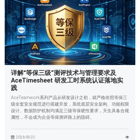
详解“等保三级”测评技术与管理要求及
AceTimesheet 研发工时系统认证落地实
践
AceTeamwork系列产品从研发设计之初，就严格依照等保三
级全套安全规范进行搭建开发，系统底层安全架构、功能权限
设计、数据防护机制均满足三级等保硬性要求，天生具备合规
属性，不会成为企业等保测评路上的阻碍。
2026-05-22