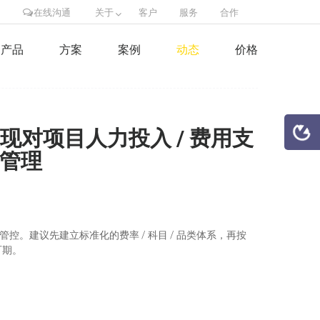
在线沟通
关于
客户
服务
合作
产品
方案
案例
动态
价格
实现对项目人力投入 / 费用支
算管理
本管控。建议先建立标准化的费率 / 科目 / 品类体系，再按
可期。