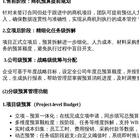
1.售前阶段：商机预算提前规划
针对未签订合同但处于跟进中的商机项目，团队可提前预估人
入，确保数据连贯性与准确性，实现从商机到执行的成本管控 “
2.立项后阶段：精细化任务级拆解
项目正式立项后，预算拆解进一步细化。人力成本、材料采购
务的预算额度，避免执行过程中盲目开支。
3.公司级预算：战略级统筹与分配
企业可基于年度战略目标，设定全公司年度总预算额度，并按
况，生成执行报表，帮助管理层掌握预算消耗进度，及时调整
(2)分级预算管理功能
1.项目级预算（Project-level Budget）
立项 – 预算一体化：在线完成立项申请，同步填写总
多维度预算颗粒度：按阶段、任务等维度拆解，支持 WB
实时成本归集：员工工时、费用报销、采购付款等数据，按预
动态预警：任务或阶段超支≥自定义阈值时，系统即时推送 