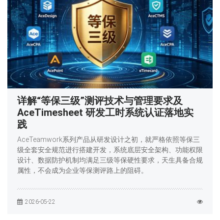
详解“等保三级”测评技术与管理要求及
AceTimesheet 研发工时系统认证落地实
践
AceTeamwork系列产品从研发设计之初，就严格依照等保三
级全套安全规范进行搭建开发，系统底层安全架构、功能权限
设计、数据防护机制均满足三级等保硬性要求，天生具备合规
属性，不会成为企业等保测评路上的阻碍。
2026-05-22