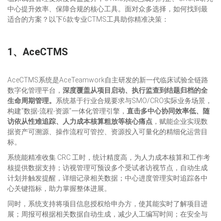
中心提升效率、保障合规的核心工具。面对众多选择，如何找到最
适合的方案？以下6款专业CTMS工具助你精准决策：
1、
AceCTMS
AceCTMS系统是AceTeamwork自主研发的新一代临床试验全链路
数字化管理平台，
深度覆盖从项目启动、执行监查到结题归档的全
生命周期管理。
系统基于行业合规要求与SMO/CRO实际业务场景，
构建“数据-流程-资源”一体化管理引擎，
直击多中心协同效率低、随
访依从性难追踪、人力成本核算粗放等核心痛点
，赋能企业实现数
据资产可溯源、操作流程可管控、资源投入可量化的精细化运营目
标。
系统能精准收集 CRC 工时，统计精度高，为人力成本核算和工作考
核提供数据支持；访视管理可预设多个受试者访视节点，自动生成
计划并触发提醒，详细记录相关数据；中心进度管理实时追踪各中
心关键指标，助力掌握整体进展。​
同时，系统支持将项目信息授权给申办方，使其能实时了解项目进
展；周报可根据相关数据自动生成，减少人工编写时间；在安全与