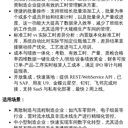
类制造企业提供有效的工时管理解决方案。
便捷的批量操作：支持班组长批量添加工人，批量为单
个或多个成员开始和结束计时，以及批量录入产量或进
度。这一功能大大提高了数据录入效率，减少了班组长
的工作负担，尤其适用于大规模生产车间的管理。
标准工时 vs 实际工时差异分析：内置版本化标准工时
库，系统自动比对实际节拍定位瓶颈工序，差异结果直
接驱动排产优化、工艺改进与工人培训。
成本与绩效一体化：考勤、有效工时、产量、质检合格
率四维数据一键生成个人/班组/设备绩效奖金，财务可按
订单-产品-工序实时核算人工成本，满足 IPO 审计与精
益报表。
开放集成，快速落地：提供 REST/WebService API，已
与 SAP、用友 U9、金蝶云星空、钉钉、飞书完成对
接，支持 SaaS 与私有化部署，最快 2 周上线。
适用场景：
离散制造与流程制造企业：如汽车零部件、电子组装等
行业，需对流水线及非流水线生产进行精细化管控。
中小型制造企业：快速实现车间数字化转型，尤其适合